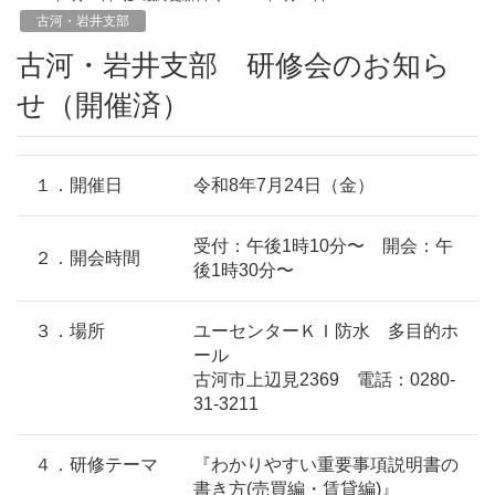
古河・岩井支部
古河・岩井支部 研修会のお知ら
せ（開催済）
１．開催日
令和8年7月24日（金）
受付：午後1時10分〜 開会：午
２．開会時間
後1時30分〜
３．場所
ユーセンターＫＩ防水 多目的ホ
ール
古河市上辺見2369 電話：0280-
31-3211
４．研修テーマ
『わかりやすい重要事項説明書の
書き方(売買編・賃貸編)』