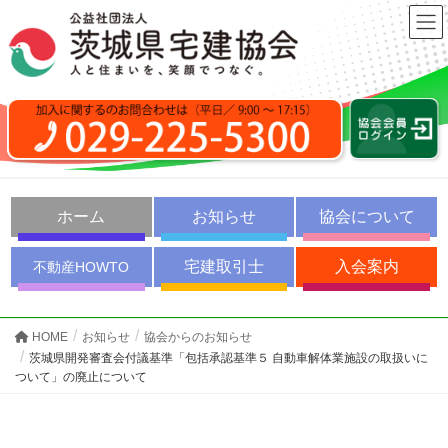
ホーム
お知らせ
協会について
宅建取引士
入会案内
不動産HOWTO
HOME
お知らせ
協会からのお知らせ
茨城県開発審査会付議基準「包括承認基準５ 自動車解体業施設の取扱いに
ついて」の廃止について