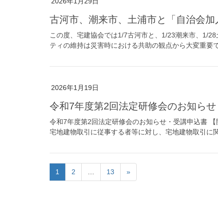
2026年1月29日
古河市、潮来市、土浦市と「自治会加
この度、宅建協会では1/7古河市と、1/23潮来市、1
ティの維持は災害時における共助の観点から大変重要であ
2026年1月19日
令和7年度第2回法定研修会のお知らせ
令和7年度第2回法定研修会のお知らせ・受講申込書 【
宅地建物取引に従事する者等に対し、宅地建物取引に関
1
2
…
13
»