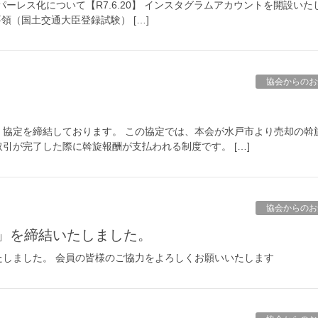
ーレス化について【R7.6.20】 インスタグラムアカウントを開設いた
要領（国土交通大臣登録試験） […]
協会からのお
協定を締結しております。 この協定では、本会が水戸市より売却の斡
引が完了した際に斡旋報酬が支払われる制度です。 […]
協会からのお
定」を締結いたしました。
いたしました。 会員の皆様のご協力をよろしくお願いいたします