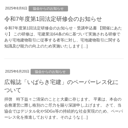
2025年8月6日
協会からのお知らせ
令和7年度第1回法定研修会のお知らせ
令和7年度第1回法定研修会のお知らせ・受講申込書 【開催にあた
り】 この研修は、宅建業法64条の6に基づいて実施される研修で
あり宅地建物取引に従事する者等に対し、宅地建物取引に関する
知識及び能力の向上のため実施いたします […]
2025年6月20日
協会からのお知らせ
広報誌「いばらき宅建」のペーパーレス化に
ついて
拝啓 時下益々ご清栄のことと大慶に存じます。 平素は、本会の
会務運営に際し格別のご尽力を賜り深謝申し上げます。 さて、当
協会ではデジタル化やSDGs等の持続的な社会実現のため、ペーパ
ーレス化を推進しております。そのような […]