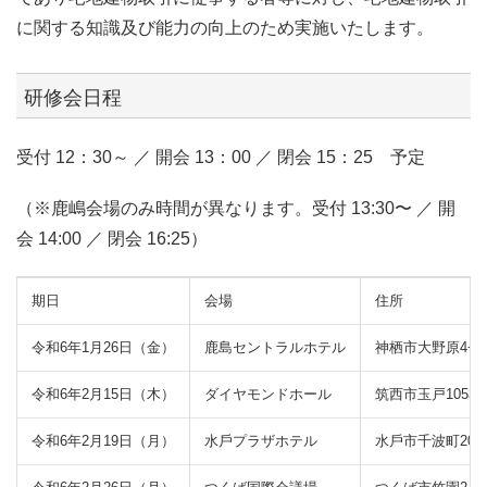
に関する知識及び能力の向上のため実施いたします。
研修会⽇程
受付 12：30～ ／ 開会 13：00 ／ 閉会 15：25 予定
（※鹿嶋会場のみ時間が異なります。受付 13:30〜 ／ 開
会 14:00 ／ 閉会 16:25）
期⽇
会場
住所
令和6年1月26日（金）
⿅島セントラルホテル
神栖市⼤野原4−7−
令和6年2月15日（木）
ダイヤモンドホール
筑西市玉戸1053－
令和6年2月19日（月）
⽔⼾プラザホテル
⽔⼾市千波町207