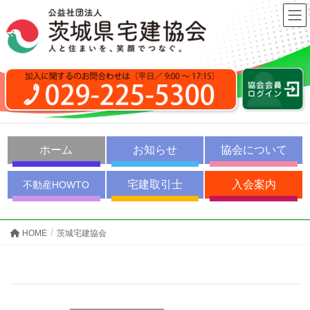
ホーム
お知らせ
協会について
宅建取引士
入会案内
不動産HOWTO
HOME
茨城宅建協会