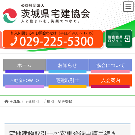
ホーム
お知らせ
協会について
宅建取引士
入会案内
不動産HOWTO
HOME
宅建取引士
取引士変更登録
宅地建物取引士の変更登録申請手続き